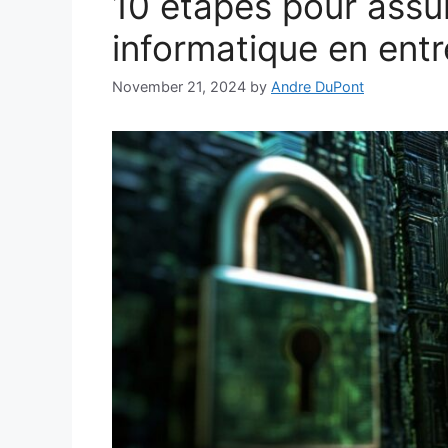
10 étapes pour assur
informatique en entr
November 21, 2024
by
Andre DuPont