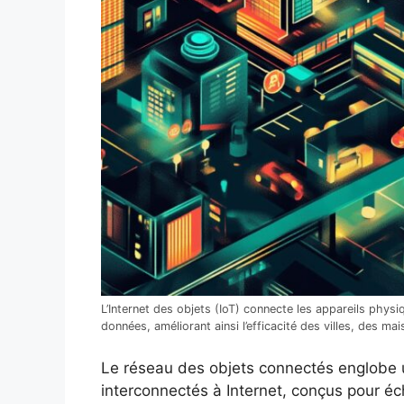
L’Internet des objets (IoT) connecte les appareils physi
données, améliorant ainsi l’efficacité des villes, des mai
Le réseau des objets connectés englobe u
interconnectés à Internet, conçus pour é