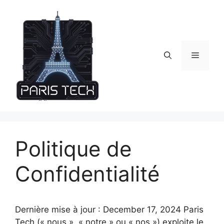
Skip
to
content
Menu
Politique de
Confidentialité
Dernière mise à jour : December 17, 2024 Paris
Tech (« nous », « notre » ou « nos ») exploite le